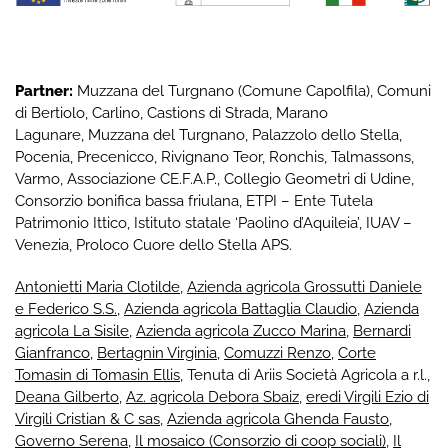
Partner:
Muzzana del Turgnano
(Comune Capolfila), Comuni
di
Bertiolo
,
Carlino
,
Castions di Strada
,
Marano
Lagunare
,
Muzzana del Turgnano
,
Palazzolo dello Stella
,
Pocenia
,
Precenicco
,
Rivignano Teor
,
Ronchis
,
Talmassons
,
Varmo
,
Associazione CE.F.A.P.
,
Collegio Geometri di Udine
,
Consorzio bonifica bassa friulana
,
ETPI – Ente Tutela
Patrimonio Ittico
,
Istituto statale ‘Paolino d’Aquileia’
,
IUAV –
Venezia
,
Proloco Cuore dello Stella APS
.
Antonietti Maria Clotilde
,
Azienda agricola Grossutti Daniele
e Federico S.S.
,
Azienda agricola Battaglia Claudio
,
Azienda
agricola La Sisile
,
Azienda agricola Zucco Marina
,
Bernardi
Gianfranco
,
Bertagnin Virginia
,
Comuzzi Renzo
,
Corte
Tomasin di Tomasin Ellis
, Tenuta di Ariis Società Agricola a r.l.,
Deana Gilberto
,
Az. agricola Debora Sbaiz
,
eredi Virgili Ezio di
Virgili Cristian & C sas
,
Azienda agricola Ghenda Fausto
,
Governo Serena
,
Il mosaico (Consorzio di coop sociali)
,
Il