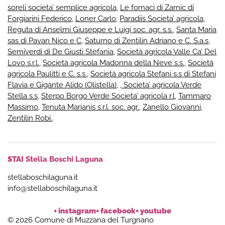
soreli societa’ semplice agricola
,
Le fornaci di Zarnic di
Forgiarini Federico
,
Loner Carlo
,
Paradiis Societa’ agricola
,
Reguta di Anselmi Giuseppe e Luigi soc. agr. s.s.
,
Santa Maria
sas di Pavan Nico e C
,
Saturno di Zentilin Adriano e C. S.a.s
,
Semiverdi di De Giusti Stefania
,
Società agricola Valle Ca’ Del
Lovo s.r.l.
,
Società agricola Madonna della Neve s.s.
,
Società
agricola Paulitti e C. s.s.
,
Società agricola Stefani s.s di Stefani
Flavia e Gigante Alido (Olistella)
,
, Societa’ agricola Verde
Stella s.s
,
Sterpo Borgo Verde Societa’ agricola r.l
,
Tammaro
Massimo
,
Tenuta Marianis s.r.l. soc. agr.
,
Zanello Giovanni
,
Zentilin Robi.
.
STAI
Stella Boschi Laguna
stellaboschilaguna.it
info@stellaboschilaguna.it
+ instagram
+ facebook
+ youtube
© 2026 Comune di Muzzana del Turgnano