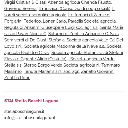
Virgili Cristian & C sas
,
Azienda agricola Ghenda Fausto
,
Governo Serena
,
Il mosaico (Consorzio di coop sociali)
,
Il
soreli societa’ semplice agricola
,
Le fornaci di Zarnic di
Forgiarini Federico
,
Loner Carlo
,
Paradiis Societa’ agricola
,
Reguta di Anselmi Giuseppe e Luigi soc. agr. s.s.
,
Santa Maria
sas di Pavan Nico e C
,
Saturno di Zentilin Adriano e C. S.a.s
,
Semiverdi di De Giusti Stefania
,
Società agricola Valle Ca’ Del
Lovo s.r.l.
,
Società agricola Madonna della Neve s.s.
,
Società
agricola Paulitti e C. s.s.
,
Società agricola Stefani s.s di Stefani
Flavia e Gigante Alido (Olistella)
,
, Societa’ agricola Verde
Stella s.s
,
Sterpo Borgo Verde Societa’ agricola r.l
,
Tammaro
Massimo
,
Tenuta Marianis s.r.l. soc. agr.
,
Zanello Giovanni
,
Zentilin Robi.
.
STAI
Stella Boschi Laguna
stellaboschilaguna.it
info@stellaboschilaguna.it