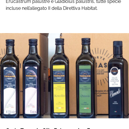
Erucastrum palustre e Gladiolus palustris, tutte specie
incluse nell’allegato II della Direttiva Habitat.