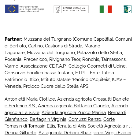
Partner:
Muzzana del Turgnano
(Comune Capolfila), Comuni
di
Bertiolo
,
Carlino
,
Castions di Strada
,
Marano
Lagunare
,
Muzzana del Turgnano
,
Palazzolo dello Stella
,
Pocenia
,
Precenicco
,
Rivignano Teor
,
Ronchis
,
Talmassons
,
Varmo
,
Associazione CE.F.A.P.
,
Collegio Geometri di Udine
,
Consorzio bonifica bassa friulana
,
ETPI – Ente Tutela
Patrimonio Ittico
,
Istituto statale ‘Paolino d’Aquileia’
,
IUAV –
Venezia
,
Proloco Cuore dello Stella APS
.
Antonietti Maria Clotilde
,
Azienda agricola Grossutti Daniele
e Federico S.S.
,
Azienda agricola Battaglia Claudio
,
Azienda
agricola La Sisile
,
Azienda agricola Zucco Marina
,
Bernardi
Gianfranco
,
Bertagnin Virginia
,
Comuzzi Renzo
,
Corte
Tomasin di Tomasin Ellis
, Tenuta di Ariis Società Agricola a r.l.,
Deana Gilberto
,
Az. agricola Debora Sbaiz
,
eredi Virgili Ezio di