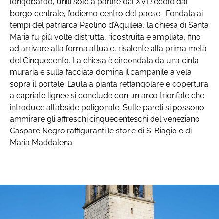
longobardo, uniti solo a partire dal XVI secolo dal
borgo centrale, l’odierno centro del paese. Fondata ai
tempi del patriarca Paolino d’Aquileia, la chiesa di Santa
Maria fu più volte distrutta, ricostruita e ampliata, fino
ad arrivare alla forma attuale, risalente alla prima metà
del Cinquecento. La chiesa è circondata da una cinta
muraria e sulla facciata domina il campanile a vela
sopra il portale. L’aula a pianta rettangolare e copertura
a capriate lignee si conclude con un arco trionfale che
introduce all’abside poligonale. Sulle pareti si possono
ammirare gli affreschi cinquecenteschi del veneziano
Gaspare Negro raffiguranti le storie di S. Biagio e di
Maria Maddalena.